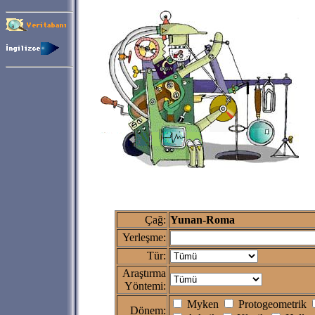
Çağ:
Yunan-Roma
Yerleşme:
Tür:
Araştırma
Yöntemi:
Myken
Protogeometrik
Dönem: