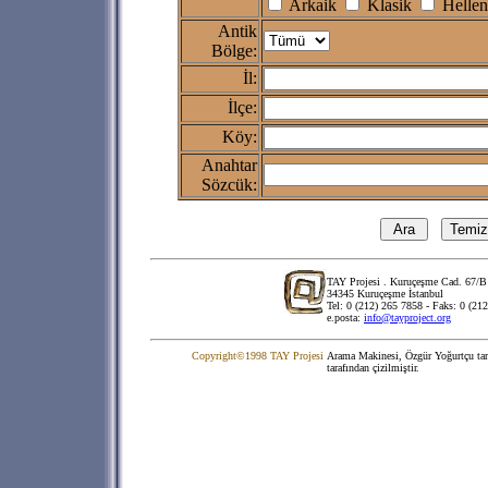
Arkaik
Klasik
Hellen
Antik
Bölge:
İl:
İlçe:
Köy:
Anahtar
Sözcük:
TAY Projesi . Kuruçeşme Cad. 67/B
34345 Kuruçeşme İstanbul
Tel: 0 (212) 265 7858 - Faks: 0 (21
e.posta:
info@tayproject.org
Copyright©1998 TAY Projesi
Arama Makinesi, Özgür Yoğurtçu tar
tarafından çizilmiştir.