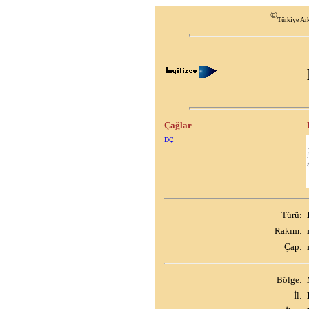
©
Türkiye Ark
Çağlar
DÇ
Türü:
Rakım:
Çap:
Bölge:
İl: