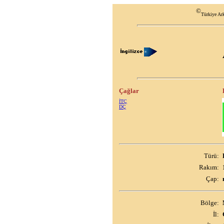
©
Türkiye Ark
Çağlar
İTÇ
DÇ
Türü:
Rakım:
Çap:
Bölge:
İl: